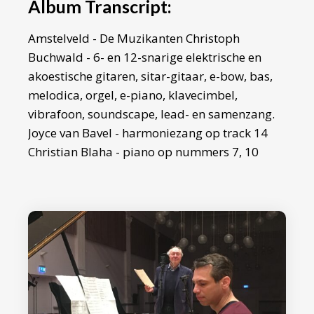
Album Transcript:
Amstelveld - De Muzikanten Christoph
Buchwald - 6- en 12-snarige elektrische en
akoestische gitaren, sitar-gitaar, e-bow, bas,
melodica, orgel, e-piano, klavecimbel,
vibrafoon, soundscape, lead- en samenzang.
Joyce van Bavel - harmoniezang op track 14
Christian Blaha - piano op nummers 7, 10
Walter Calbo - akoestische gitaar en
samenzang op track 2, piano op track 10
Cantus Choralis koor (cond. Aleida Post) op
tracks 7, 8, 10, 23
Marieke van Dijk - leadzang op track 3,
harmonyzang op track 14
Artur Jaschke - drums en percussie op tracks
2-5, 8, 11, 13-15, 17-22, 24